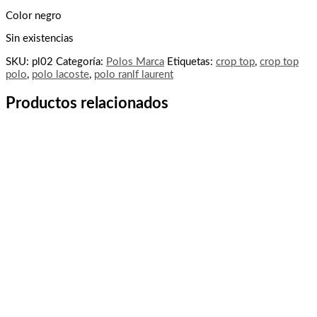
Color negro
Sin existencias
SKU:
pl02
Categoría:
Polos Marca
Etiquetas:
crop top
,
crop top
polo
,
polo lacoste
,
polo ranlf laurent
Productos relacionados