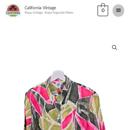
Ir
California Vintage
Men
0
al
Ropa vintage. Ropa Segunda Mano.
princi
contenido