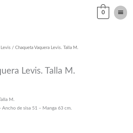
Men
0
princi
/
Levis
/ Chaqueta Vaquera Levis. Talla M.
era Levis. Talla M.
alla M.
– Ancho de sisa 51 – Manga 63 cm.