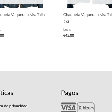
queta Vaquera Levis. Talla
Chaqueta Vaquera Levis. Tal
2XL.
s
Levis
,00
€
45,00
íticas
Pagos
ica de privacidad