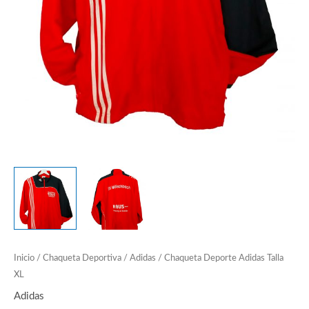
Inicio
/
Chaqueta Deportiva
/
Adidas
/ Chaqueta Deporte Adidas Talla
XL
Adidas