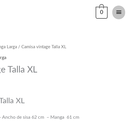
Men
0
princi
nga Larga
/ Camisa vintage Talla XL
rga
e Talla XL
Talla XL
– Ancho de sisa 62 cm – Manga 61 cm